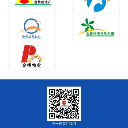
扫一扫关注我们