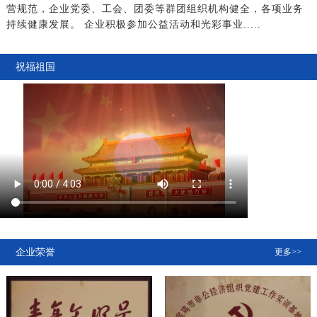
营规范，企业党委、工会、团委等群团组织机构健全，各项业务
持续健康发展。 企业积极参加公益活动和光彩事业.....
祝福祖国
企业荣誉
更多>>