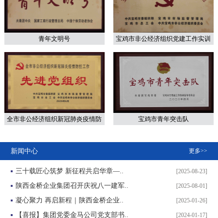
青年文明号
宝鸡市非公经济组织党建工作实训
基地
全市非公经济组织新冠肺炎疫情防
宝鸡市青年突击队
控工作先进党组织
新闻中心
更多>>
三十载匠心筑梦 新征程共启华章—..
[2025-08-23]
陕西金桥企业集团召开庆祝八一建军..
[2025-08-01]
凝心聚力 再启新程｜陕西金桥企业..
[2025-01-26]
【喜报】集团党委金马公司党支部书..
[2024-01-17]